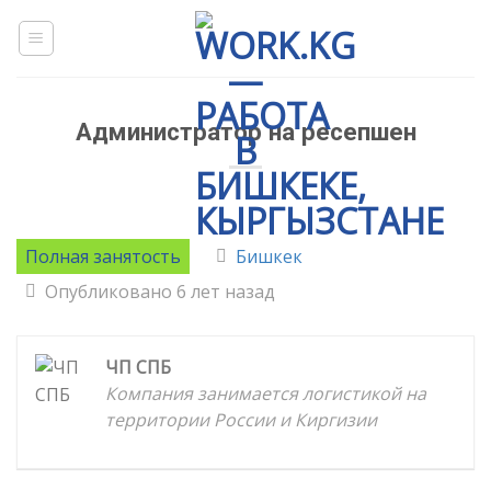
Skip
to
content
Администратор на ресепшен
Полная занятость
Бишкек
Опубликовано 6 лет назад
ЧП СПБ
Компания занимается логистикой на
территории России и Киргизии