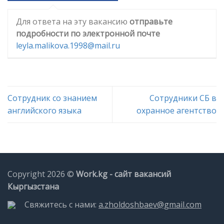
Для ответа на эту вакансию
отправьте
подробности по электронной почте
leyla.malikova.1998@mail.ru
Сотрудник со знанием
Сотрудники СБ в
английского языка
охранное агентство
Copyright 2026 ©
Work.kg - сайт вакансий
Кыргызстана
Свяжитесь с нами:
a.zholdoshbaev@gmail.com